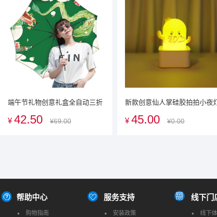
端午节礼物创意礼盒全自动三折
新款创意仙人掌硅胶拍拍小夜
伞送客户商务礼品可定制logo
卧室床头氛围夜灯创意礼品广
42.50
45.00
¥
¥
¥69.00
¥0.00
促销礼品企业定制礼品送客户
品
帮助中心
服务支持
线下门
购物指南
安装政策
线下