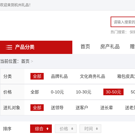
欢迎来到杭州礼品！
热门搜索：
保
首页
房产礼品
赠
产品分类
当前位置：首页
>
分类
全部
品牌礼品
文化商务礼品
箱包皮具
价格
全部
0-10元
10-30元
30-50元
5
送礼对象
全部
送领导
送客户
送长辈
送老
排序
综合
价格
时间