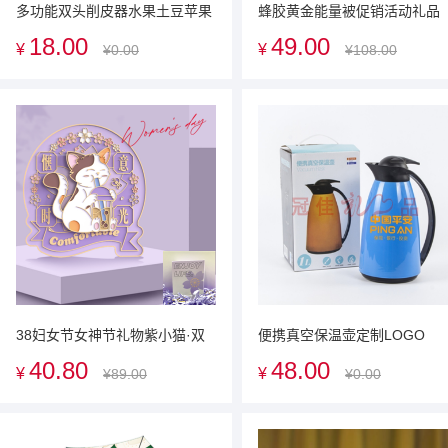
多功能双头削皮器水果土豆苹果
蜂胶黄金能量被促销活动礼品
刨丝刨皮刀瓜果削皮刀神器广告
18.00
49.00
¥
¥
¥0.00
¥108.00
促销礼品定制
38妇女节女神节礼物紫小猫·双
便携真空保温壶定制LOGO
层磁吸贴礼盒杭州礼品定制
40.80
48.00
¥
¥
¥89.00
¥0.00