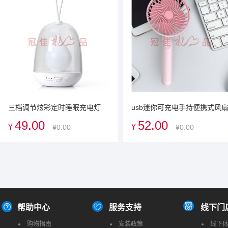
三档调节炫彩定时睡眠充电灯
usb迷你可充电手持便携式风
LED小夜灯氛围灯广告促销礼品
学生宿舍办公室随身静音小风
49.00
52.00
¥
¥
¥0.00
¥0.00
商务礼品可定制
商务礼品广告礼品会议礼品可
制
帮助中心
服务支持
线下门
购物指南
安装政策
线下