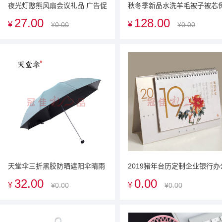
夜光灯憨熊风扇会议礼品 广告促
秋冬季新品水洗羊毛被子被芯
销礼品送客户礼品可定制logo
暖加厚被冬被礼盒装送客户礼
27.00
128.00
¥
¥
¥0.00
¥0.00
广告促销礼品企业定制礼品
天堂伞三折黑胶防晒遮阳伞晴雨
2019猪年台历定制企业银行办
伞防紫外线太阳伞商务伞定制广
室台历设计定制创意商务办公
32.00
0.00
¥
¥
¥0.00
¥0.00
告伞企业定制雨伞送客户礼品展
告制作
会礼品可印LOGO