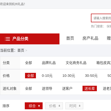
欢迎来到杭州礼品！
热门搜索：
保
首页
房产礼品
赠
产品分类
当前位置：首页
>
分类
全部
品牌礼品
文化商务礼品
箱包皮具
价格
全部
0-10元
10-30元
30-50元
5
送礼对象
全部
送领导
送客户
送长辈
送老
排序
综合
价格
时间