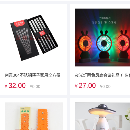
创意304不锈钢筷子家用全方筷
夜光灯萌兔风扇会议礼品 广告
韩式防滑防筷子5双装套餐 可定
销礼品送客户礼品可定制logo
32.00
27.00
¥
¥
¥0.00
¥0.00
制LOGO