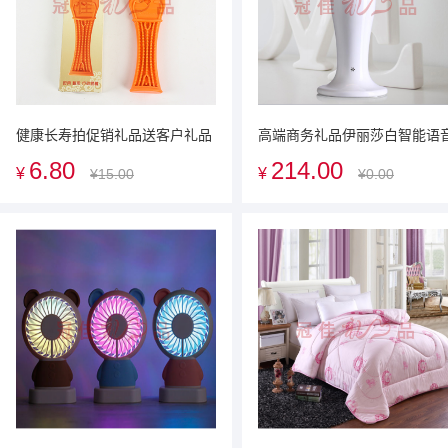
健康长寿拍促销礼品送客户礼品
高端商务礼品伊丽莎白智能语
定制LOGO
灯会议礼品企业定制礼品 广告
6.80
214.00
¥
¥
¥15.00
¥0.00
销礼品可定制logo