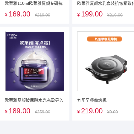
欧莱雅110ml欧莱雅复颜专研抗
欧莱雅复颜水乳套装抗皱紧致
皱紧致乳 23年升级版
妆品（柔肤水130ml+紧致乳
169.00
199.00
¥
¥
¥219.00
¥219.00
110ml）
欧莱雅复颜玻尿酸水光充盈导入
九阳早餐煎烤机
乳霜
189.00
219.00
¥
¥
¥259.00
¥0.00