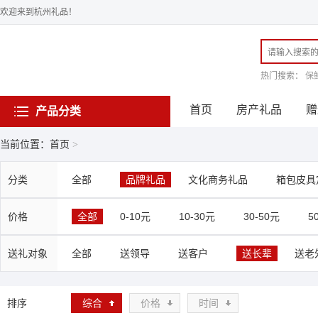
欢迎来到杭州礼品！
热门搜索：
保
首页
房产礼品
赠
产品分类
当前位置：首页
>
分类
全部
品牌礼品
文化商务礼品
箱包皮具
价格
全部
0-10元
10-30元
30-50元
5
送礼对象
全部
送领导
送客户
送长辈
送老
排序
综合
价格
时间