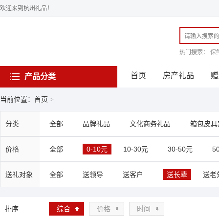
欢迎来到杭州礼品！
热门搜索：
保
首页
房产礼品
赠
产品分类
当前位置：首页
>
分类
全部
品牌礼品
文化商务礼品
箱包皮具
价格
全部
0-10元
10-30元
30-50元
5
送礼对象
全部
送领导
送客户
送长辈
送老
排序
综合
价格
时间