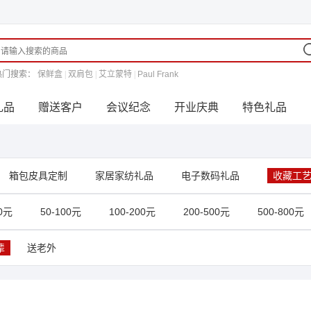
热门搜索：
保鲜盒
|
双肩包
|
艾立蒙特
|
Paul Frank
礼品
赠送客户
会议纪念
开业庆典
特色礼品
箱包皮具定制
家居家纺礼品
电子数码礼品
收藏工
50元
50-100元
100-200元
200-500元
500-800元
辈
送老外