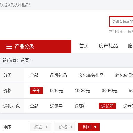
欢迎来到杭州礼品！
热门搜索：
保
首页
房产礼品
赠
产品分类
当前位置：首页
>
分类
全部
品牌礼品
文化商务礼品
箱包皮具
价格
全部
0-10元
10-30元
30-50元
5
送礼对象
全部
送领导
送客户
送长辈
送老
排序
综合
价格
时间