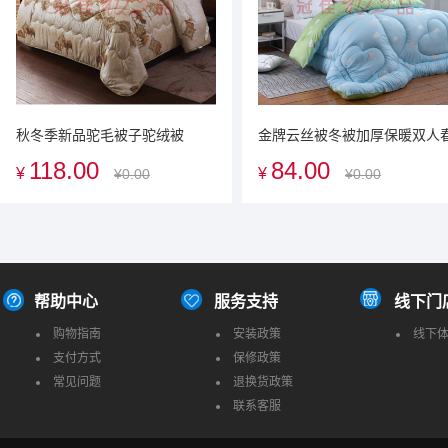
秋冬季新品驼毛被子驼绒被
金牌云丝被冬被加厚保暖双人
100%纯驼毛正品加厚冬被空调
秋被棉被空调被广告促销礼品
118.00
84.00
¥
¥
¥0.00
¥0.00
被礼盒装送客户送朋友广告促销
业定制礼品送客户礼品
礼品企业定制礼品
帮助中心
服务支持
线下门
购物指南
安装政策
线下
支付方式
保修政策
常见问题
退换货政策
联系客服