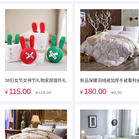
38妇女节女神节礼物家居摆件礼
新品保暖羽绒被加厚冬被春秋
盒常青兔·抱抱兔/抱枕礼盒杭州
保暖被子被芯冬被礼盒包装送
115.00
180.00
¥
¥
¥128.00
¥0.00
礼品定制
友送家人广告促销礼品企业定
礼品